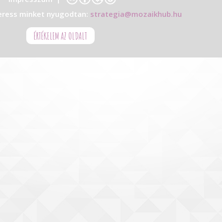
eress minket nyugodtan:
strategia@mozaikhub.hu
ÉRTÉKELEM AZ OLDALT